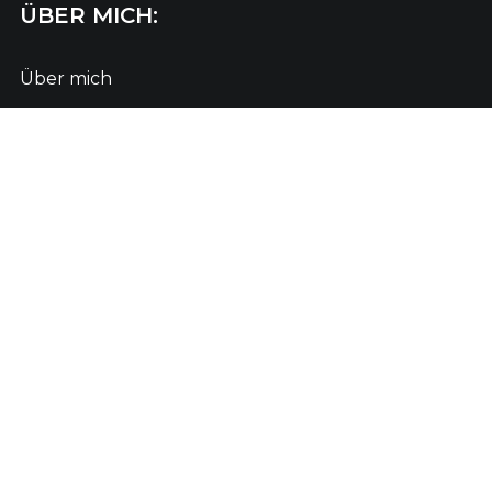
ÜBER MICH:
Über mich
Business Partnerschaft
Drei Fragen an einen bussinesman
Ergebnisse sozialer Projekte
"100" Fragen zur sozialen Plattform
Leser meiner Geschichten
KONTAKTE:
anatoliy.kavun.info@gmail.com